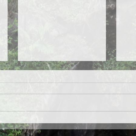
第5
手嶋さん,松山さん,井上さん,
新関さん ご見学