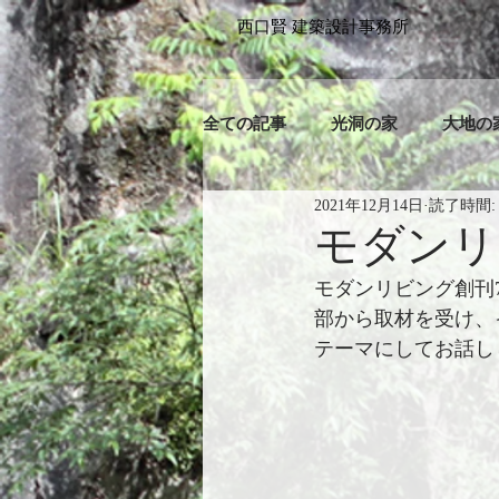
​西口賢 建築設計事務所
全ての記事
光洞の家
大地の
2021年12月14日
読了時間:
モダンリ
モダンリビング創刊
部から取材を受け、
テーマにしてお話し