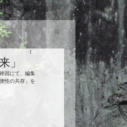
OFILE
CONTAC
BLOG
ログイン
T
来」
最終回にて、編集
便性の共存」を