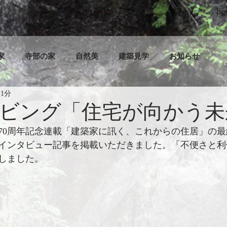
STATEMENT
VIDEO
WORKS
PR
家
寺部の家
自然美
建築見学
お知らせ
 1分
ビング「住宅が向かう未
70周年記念連載「建築家に訊く、これからの住居」の
インタビュー記事を掲載いただきました。「不便さと利
しました。