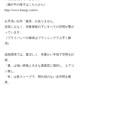
（施行中の様子はこちらから）
https://www.knnsgc.com/oc
お手洗い以外「建具」がありません。
浴室にもなく、切妻屋根の下にすべての空間が繋が
っています。
（プライバシーの確保はプランニングで上手く解
消）
温熱環境では、夏涼しく、冬暖かい半地下空間を計
画。
「夏」は強い西風と大きな通風窓に期待し、エアコ
ン無し。
「冬」は薪ストーブで、間仕切のない全空間を暖
房。