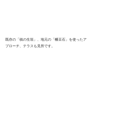
既存の「槙の生垣」、地元の「幡豆石」を使ったア
プローチ、テラスも見所です。
内覧会に参加ご希望の方はご連絡ください。
追って案内図を送付致します。