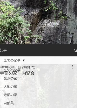
​西口賢 建築設計事務所
STATEMENT
VIDEO
WORKS
PROFILE
CONTACT
BLOG
記事
全ての記事
2019年7月8日
読了時間: 2分
全ての記事
寺部の家 内覧会
光洞の家
大地の家
寺部の家
自然美