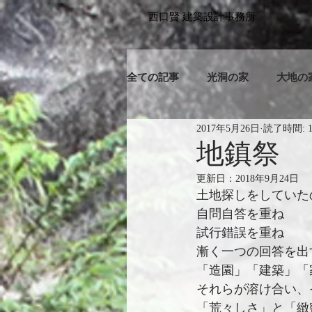
​西口賢 建築設計事務所
全ての記事
光洞の家
大地の
2017年5月26日
読了時間: 
地鎮祭
更新日：
2018年9月24日
土地探しをしていた
自問自答を重ね
試行錯誤を重ね
漸く一つの回答を出
「造園」「建築」「
それらが溶け合い、
「荒々しさ」と「緻