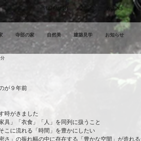
STATEMENT
VIDEO
WORKS
PR
家
寺部の家
自然美
建築見学
お知らせ
1分
のが９年前
す時がきました
家具」「衣食」「人」を同列に扱うこと
そこに流れる「時間」を豊かにしたい
密さ」の振れ幅の中に存在する「豊かな空間」が造れる