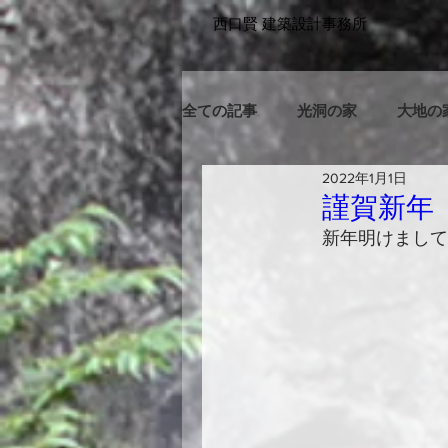
​西口賢 建築設計事務所
全ての記事
光洞の家
大地の
2022年1月1日
謹賀新年 
新年明けまして