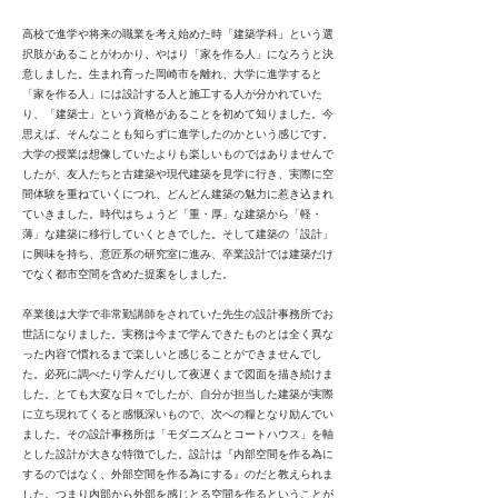
高校で進学や将来の職業を考え始めた時「建築学科」という選
択肢があることがわかり、やはり「家を作る人」になろうと決
意しました。生まれ育った岡崎市を離れ、大学に進学すると
「家を作る人」には設計する人と施工する人が分かれていた
り、「建築士」という資格があることを初めて知りました。今
思えば、そんなことも知らずに進学したのかという感じです。
大学の授業は想像していたよりも楽しいものではありませんで
したが、友人たちと古建築や現代建築を見学に行き、実際に空
間体験を重ねていくにつれ、どんどん建築の魅力に惹き込まれ
ていきました。時代はちょうど「重・厚」な建築から「軽・
薄」な建築に移行していくときでした。そして建築の「設計」
に興味を持ち、意匠系の研究室に進み、卒業設計では建築だけ
でなく都市空間を含めた提案をしました。
卒業後は大学で非常勤講師をされていた先生の設計事務所でお
世話になりました。実務は今まで学んできたものとは全く異な
った内容で慣れるまで楽しいと感じることができませんでし
た。必死に調べたり学んだりして夜遅くまで図面を描き続けま
した。とても大変な日々でしたが、自分が担当した建築が実際
に立ち現れてくると感慨深いもので、次への糧となり励んでい
ました。その設計事務所は「モダニズムとコートハウス」を軸
とした設計が大きな特徴でした。設計は『内部空間を作る為に
するのではなく、外部空間を作る為にする』のだと教えられま
した。つまり内部から外部を感じとる空間を作るということが