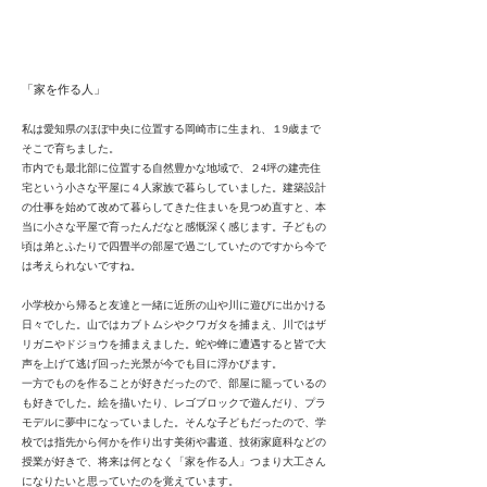
「家を作る人」
私は愛知県のほぼ中央に位置する岡崎市に生まれ、１9歳まで
そこで育ちました。
市内でも最北部に位置する自然豊かな地域で、２4坪の建売住
宅という小さな平屋に４人家族で暮らしていました。建築設計
の仕事を始めて改めて暮らしてきた住まいを見つめ直すと、本
当に小さな平屋で育ったんだなと感慨深く感じます。子どもの
頃は弟とふたりで四畳半の部屋で過ごしていたのですから今で
は考えられないですね。
小学校から帰ると友達と一緒に近所の山や川に遊びに出かける
日々でした。山ではカブトムシやクワガタを捕まえ、川ではザ
リガニやドジョウを捕まえました。蛇や蜂に遭遇すると皆で大
声を上げて逃げ回った光景が今でも目に浮かびます。
一方でものを作ることが好きだったので、部屋に籠っているの
も好きでした。絵を描いたり、レゴブロックで遊んだり、プラ
モデルに夢中になっていました。そんな子どもだったので、学
校では指先から何かを作り出す美術や書道、技術家庭科などの
授業が好きで、将来は何となく「家を作る人」つまり大工さん
になりたいと思っていたのを覚えています。