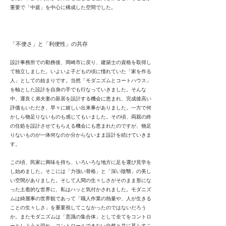
重要で「中庭」を中心に構成した空間でした。
「不便さ」と「利便性」の共存
設計事務所での勤務後、岡崎市に戻り、建築士の資格を取得し
て独立しました。いよいよ子どもの頃に憧れていた「家を作る
人」としての始まりです。当然「モダニズムとコートハウス」
を軸とした設計を自身の手でも行なっていきました。そんな
中、運良く弟夫妻の新居を設計する機会に恵まれ、完成後高い
評価もいただき、早々に嬉しい出来事がありました。一方で何
かしら物足りないものも感じてもいました。その頃、両親の終
の住処を設計させてもらえる機会にも恵まれたのですが、物足
りないものが一体何なのか分からないまま設計を続けていきま
す。
この頃、民家に興味を持ち、いろいろな地方に足を運び見学を
し始めました。そこには「力強い骨格」と「深い陰翳」の美し
い空間がありました。そして人間の生々しさがそのまま形にな
った土着的な世界に、私はハッと気付かされました。モダニズ
ムは綺麗事の世界観であって「職人作業の熱量や、人が生きる
ことの生々しさ」を重要視してこなかったのではないだろう
か。またモダニズムは「意識の集合体」として全てをコントロ
ールしようと現れ、コントロールできない自然と共に暮らすこ