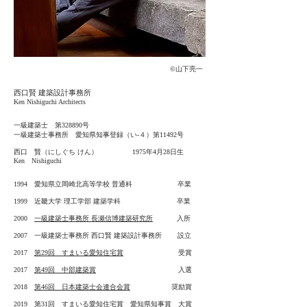
©︎山下亮一
西口賢 建築設計事務所
Ken
Nishiguchi Architects
一級建築士 第328890号
一級建築士事務所 愛知県知事登録（い-４）第11492号
西口 賢（にしぐち けん）
1975年4月28日生
Ken Nishiguchi
1994 愛知県立岡崎北高等学校 普通科 卒業
1999 近畿大学 理工学部 建築学科 卒業
2000
一級建築士事務所 長瀬信博建築研究所
入所
2007 一級建築士事務所 西口賢 建築設計事務所 設立
2017
第29回 すまいる愛知住宅賞
受賞
2017
第49回 中部建築賞
入選
2018
第46回 日本建築士会連合会賞
奨励賞
2019
第31回 すまいる愛知住宅賞 愛知県知事賞
大賞