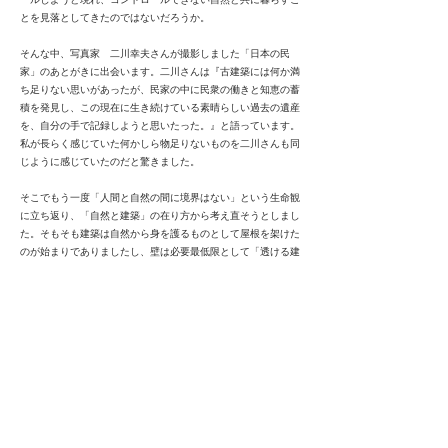
とを見落としてきたのではないだろうか。
そんな中、写真家 二川幸夫さんが撮影しました「日本の民
家」のあとがきに出会います。二川さんは『古建築には何か満
ち足りない思いがあったが、民家の中に民衆の働きと知恵の蓄
積を発見し、この現在に生き続けている素晴らしい過去の遺産
を、自分の手で記録しようと思いたった。』と語っています。
私が長らく感じていた何かしら物足りないものを二川さんも同
じように感じていたのだと驚きました。
そこでもう一度「人間と自然の間に境界はない」という生命観
に立ち返り、「自然と建築」の在り方から考え直そうとしまし
た。そもそも建築は自然から身を護るものとして屋根を架けた
のが始まりでありましたし、壁は必要最低限として「透ける建
築」が主流でした。そして「自然との合一」を求め、造園との
関係を築き、四季と共に暮らしてきたのです。重要なのは「自
然は完全に中立」なのであって、人間だけ都合の良いようにで
きていないというところです。しかし現代は機能的、合理的で
あることに拘り過ぎ、大切な「感覚の世界」である自然を排除
した結果、天候に左右されない不自然な空間が都会だけでな
く、郊外まで広がっています。更には狭い敷地の中で駐車場の
確保が造園の領域を浸食し、開口部の少ない高気密高断熱建築
が造園との関係性を削ぎ、「感覚の世界」の遮断を加速させて
しまっています。経済に飲み込まれ「効率、合理性、生産性」