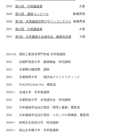
2019
第51回 中部建築賞
大賞
2020
第11回 建築コンクール
最優秀賞
2020
第7回 木質建築空間デザインコンテスト
最優秀賞
2021
第52回 中部建築賞
大賞
2021
第1回 日本建築士会連合会 建築作品賞
大賞
2013-16 豊田工業高等専門学校 非常勤講師
2021 武蔵野美術大学 建築概論 特別講師
2021 京都鴨川建築塾 講師
2021 京都精華大学 講評会ゲストクリティック
2022 NA
GOYA Arc
hi F
es 審査員
2022〜
名城大学 非常勤講師
2022 京
都芸術大学
合同講評会 特別講師
2023 日本建築学会設計競技「環境と建築」審査員
2024 日本建築学会設計競技「コモンズの再構築」審査員
2024〜
静岡文化芸術大学 特別講師
2025〜
椙山女学園大学 非常勤講師