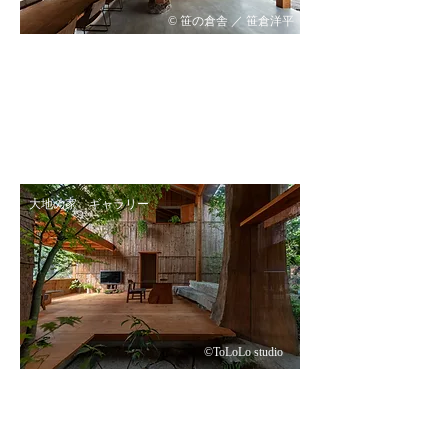
© 笹の倉舎 ／
笹倉洋平
大地の家 ギャラリー
©ToLoLo studio